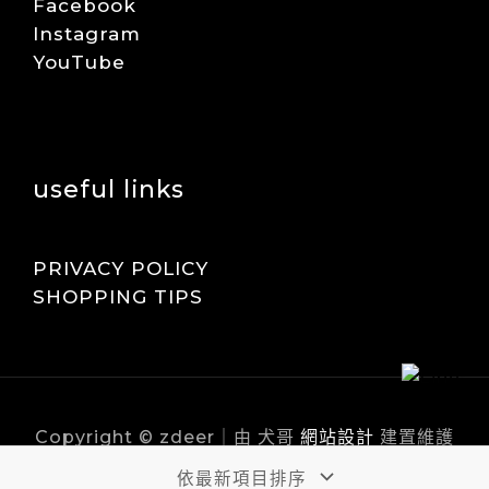
Facebook
Instagram
YouTube
useful links
PRIVACY POLICY
SHOPPING TIPS
Copyright © zdeer｜由 犬哥
網站設計
建置維護