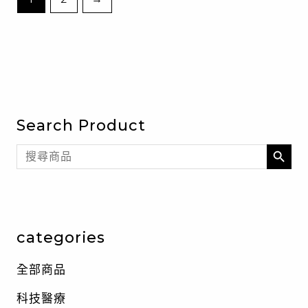
Search Product
SEARCH BU
Search
for:
categories
全部商品
科技醫療