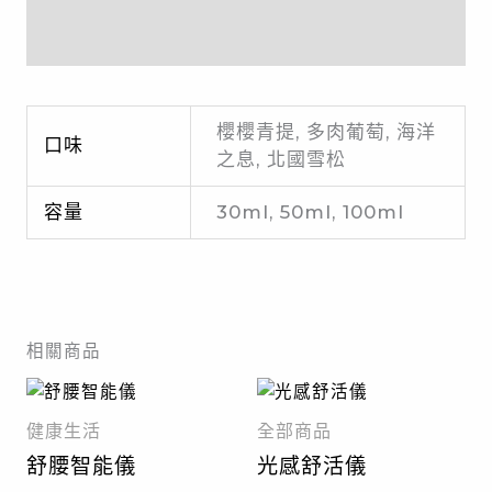
額外資訊
櫻櫻青提, 多肉葡萄, 海洋
口味
之息, 北國雪松
容量
30ml, 50ml, 100ml
相關商品
健康生活
全部商品
舒腰智能儀
光感舒活儀