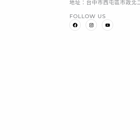
地址：台中市西屯區市政北二
FOLLOW US
F
I
Y
a
n
o
c
s
u
e
t
t
b
a
u
o
g
b
o
r
e
k
a
m