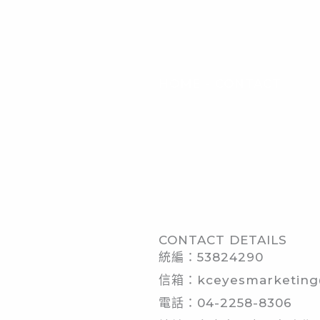
HOME
-
CONTACT
Contact
CONTACT DETAILS
統編：53824290
信箱：kceyesmarketing
電話：04-2258-8306