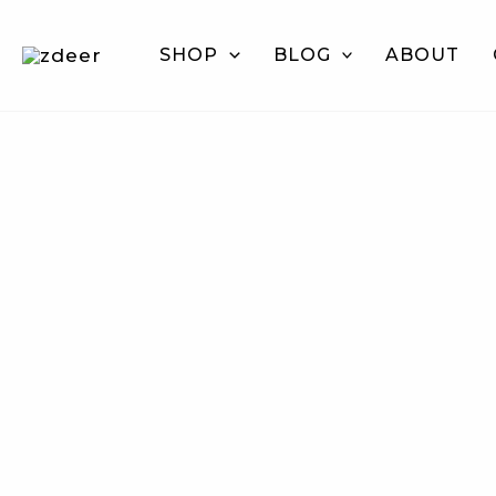
跳
至
SHOP
BLOG
ABOUT
主
要
內
容