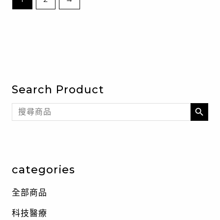
Search Product
SEARCH BU
Search
for:
categories
全部商品
科技醫療