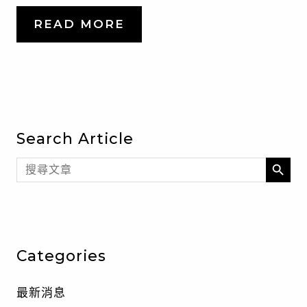
READ MORE
Search Article
SEARCH BU
Search
for:
Categories
最新消息