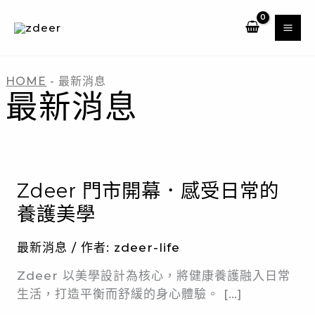
跳
至
主
要
內
HOME
-
最新消息
最新消息
容
ZDEER
門
市
開
Zdeer 門市開幕．感受日常的
幕．
感
養護美學
受
日
常
最新消息
/ 作者:
zdeer-life
的
養
Zdeer 以美學設計為核心，將健康養護融入日常
護
美
生活，打造平衡而舒緩的身心體驗。 […]
學