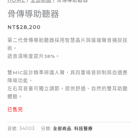
HOME
/
全部商品
/ 骨傳導助聽器
骨傳導助聽器
NT$
28,200
第二代骨傳導助聽器採用智慧晶片與遠端聲音捕捉技
術，
語音清晰度提升38%。
雙MIC設計精準辨識人聲，具四重噪音抑制與自適應
降噪功能，
左右耳音量可獨立調節，提供舒適、自然的雙耳助聽
體驗。
已售完
貨號:
34003
分類:
全部商品
,
科技醫療