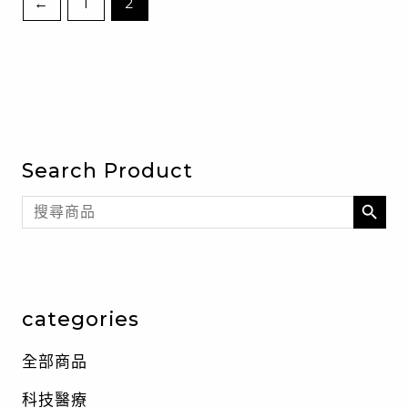
←
1
2
Search Product
SEARCH BU
Search
for:
categories
全部商品
科技醫療