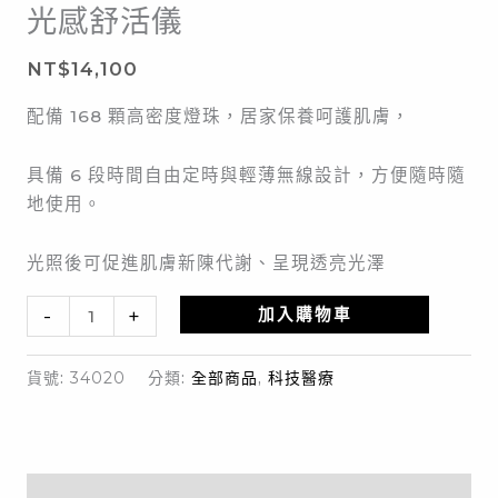
光感舒活儀
舒
活
NT$
14,100
儀
數
配備 168 顆高密度燈珠，居家保養呵護肌膚，
量
具備 6 段時間自由定時與輕薄無線設計，方便隨時隨
地使用。
光照後可促進肌膚新陳代謝、呈現透亮光澤
-
+
加入購物車
貨號:
34020
分類:
全部商品
,
科技醫療
描述