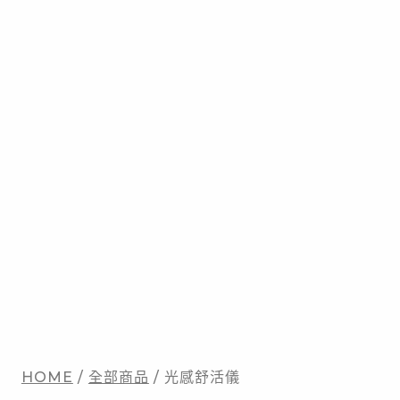
光
HOME
/
全部商品
/ 光感舒活儀
感